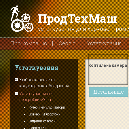
ПродТехМаш
устаткування для харчової проми
Про компанію
Сервіс
Устаткування
Коптильна камера
Устаткування
Хлібопекарське та
кондитерське обладнання
Детальніше
Устаткування для
переробки м'яса
Кутери, емульситатори
Вовчки, м'ясорубки
Шприци ковбасні
Фаршеміси