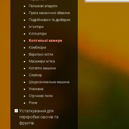
Пельмові апарати
Преса механічної обвалки
Подрібнювачі та дробарки
Ін'єктори
Кліпсатори
Коптильні камери
Комбікорм
Варильні котли
Масажери м'яса
Котлетні машини
Слайсер
Шкурознімальна машина
Упаковка
Стрічкові пили
Різне
Устаткування для
переробки овочів та
фруктів