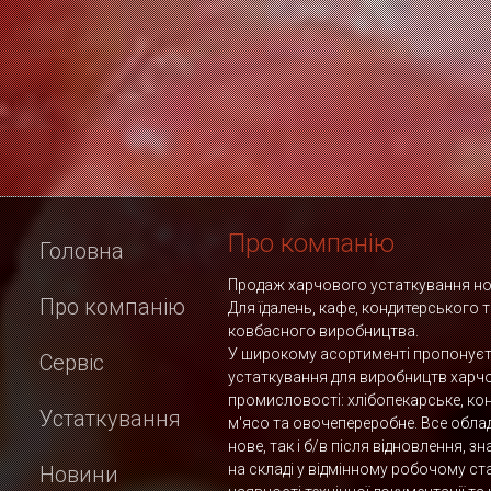
Про компанію
Головна
Продаж харчового устаткування нов
Про компанію
Для їдалень, кафе, кондитерського 
ковбасного виробництва.
У широкому асортименті пропонує
Сервіс
устаткування для виробництв харч
промисловості: хлібопекарське, ко
Устаткування
м'ясо та овочепереробне. Все обла
нове, так і б/в після відновлення, з
на складі у відмінному робочому ста
Новини