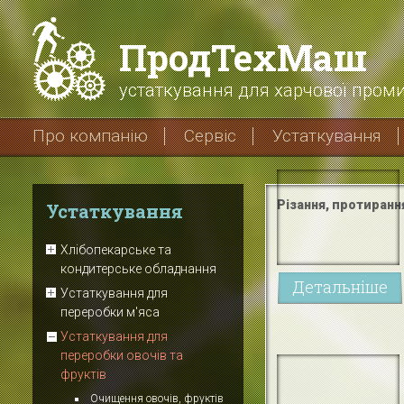
ПродТехМаш
устаткування для харчової проми
Про компанію
Сервіс
Устаткування
Різання, протиранн
Устаткування
Хлібопекарське та
кондитерське обладнання
Детальніше
Устаткування для
переробки м'яса
Устаткування для
переробки овочів та
фруктів
Очищення овочів, фруктів