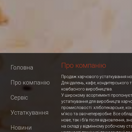
Про компанію
Головна
Продаж харчового устаткування нов
Про компанію
Для їдалень, кафе, кондитерського 
ковбасного виробництва.
У широкому асортименті пропонує
Сервіс
устаткування для виробництв харч
промисловості: хлібопекарське, ко
Устаткування
м'ясо та овочепереробне. Все обла
нове, так і б/в після відновлення, з
на складі у відмінному робочому ста
Новини