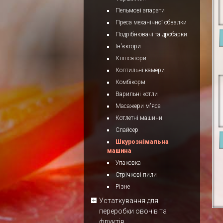
Пельмові апарати
Преса механічної обвалки
Подрібнювачі та дробарки
Ін'єктори
Кліпсатори
Коптильні камери
Комбікорм
Варильні котли
Масажери м'яса
Котлетні машини
Слайсер
Шкурознімальна
машина
Упаковка
Стрічкові пили
Різне
Устаткування для
переробки овочів та
фруктів