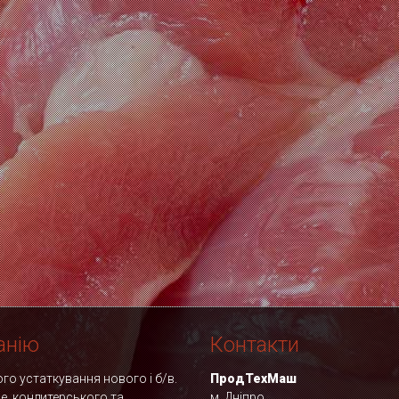
анію
Контакти
о устаткування нового і б/в.
ПродТехМаш
фе, кондитерського та
м. Дніпро