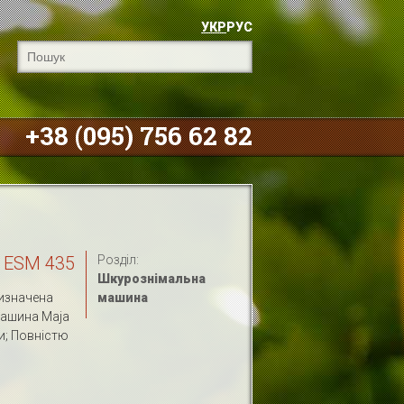
УКР
РУС
+38 (095) 756 62 82
 ESM 435
Розділ:
Шкурознімальна
изначена
машина
машина Maja
и; Повністю