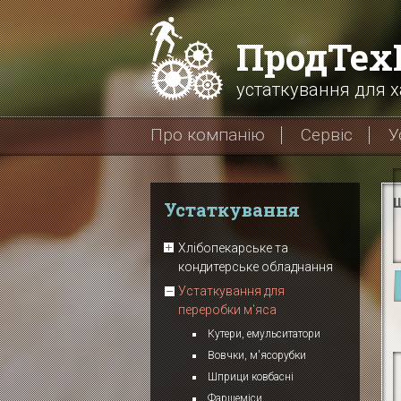
ПродТе
устаткування для х
Про компанію
Сервіс
У
Ш
Устаткування
Хлібопекарське та
кондитерське обладнання
Устаткування для
переробки м'яса
Кутери, емульситатори
Вовчки, м'ясорубки
Шприци ковбасні
Фаршеміси