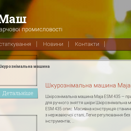
хМаш
арчової промисловості
статкування
Новини
Контакти
курознімальна машина
Шкурознімальна машина Maja
Детальніше
Шкірознімальна машина Maja ESM 435 — пр
для ручного зняття шкіри Шкірознімальна 
ESM 435 опис: Масивна конструкція станин
з нержавіючої сталі; Легке регулювання без
інструментів; ...