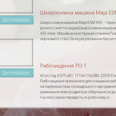
Шкироснімна машина Maja ES
Детальніше
Шкироснімна машина Maja ESM 435 — призн
ручного зняття шкуриШкироснімна машина
435 опис: Масивна конструкція станини;По
неіржавкої сталі;Легке регулювання без інстр
Рибочищення РО-1
Детальніше
60 кг/год, 0,075 кВт, 1710х110х280, 220 В.Por
Рибочищення призначене для очищення риби
на підприємствах громадського харчування.
увімкнення електродвигуна обертання за 
гнучкого вала передається робочому ін...