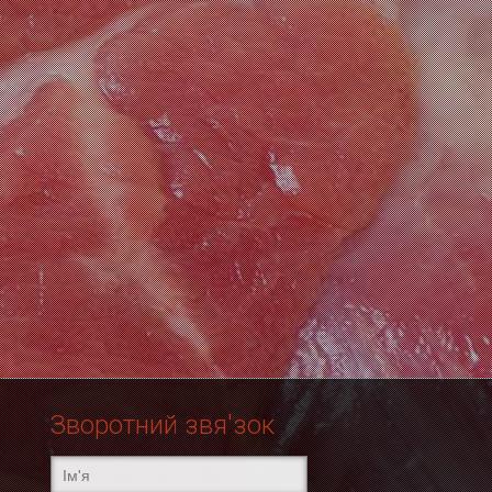
Зворотний звя'зок