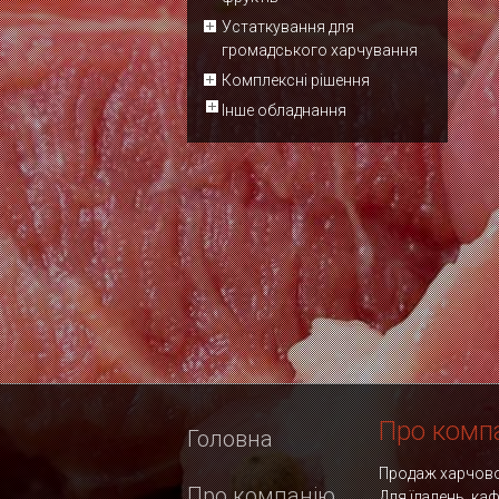
Устаткування для
громадського харчування
Комплексні рішення
Інше обладнання
Про комп
Головна
Продаж харчовог
Про компанію
Для їдалень, ка