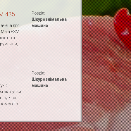
M 435
Розділ:
Шкурознімальна
ачена для
машина
 Maja ESM
вністю з
ументів;...
Розділ:
Шкурознімальна
y-1:
машина
 від луски
 Під час
допомогою