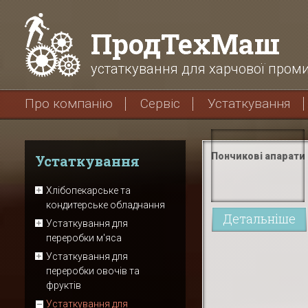
ПродТехМаш
устаткування для харчової проми
Про компанію
Сервіс
Устаткування
Пончикові апарати
Устаткування
Хлібопекарське та
кондитерське обладнання
Детальніше
Устаткування для
переробки м'яса
Устаткування для
переробки овочів та
фруктів
Устаткування для