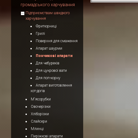
громадського харчування
Підприємствам швидкого
харчування
Фритюрниці
Грилі
Поверхня для смаження
Апарат шаурми
Пончикові апарати
Для чебуреків
Для цукрової вати
Для поп-корну
Апарат виготовлення
хот-догів
М'ясорубки
Овочерізки
Хліборізки
Слайсери
Млинці
Пиріжкові апарати