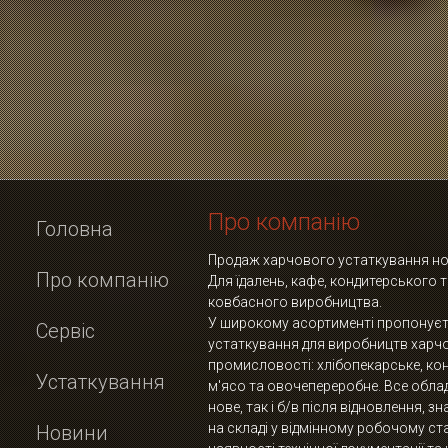
Про компанію
Головна
Продаж харчового устаткування нов
Про компанію
Для їдалень, кафе, кондитерського 
ковбасного виробництва.
У широкому асортименті пропонує
Сервіс
устаткування для виробництв харч
промисловості: хлібопекарське, ко
Устаткування
м'ясо та овочепереробне. Все обла
нове, так і б/в після відновлення, з
на складі у відмінному робочому ста
Новини