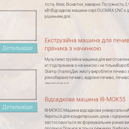
тіста, безе, бісквітне, заварне. Потужність 2,
кВтВідсадкові машини серії DUOMAX CNC є 
рішенням для...
Екструзійна машина для печив
Детальніше
пряника з начинкою
Мультиекструзійна машина для виготовлен
кг/год пряників з начинкою і не тількиВироб
Stamp (Італія)Дає змогу виробляти печиво 
різнобарвне печиво, відрізне печиво, печиво
декорування...
Відсадкова машина І8-МОК55
Детальніше
І8-МОК55 Машина відсадкова універсальн
береться для кондитерських цехів і підприєм
застосовується як формувальник різних ви
продукції.Працює в трьох режимах.Діафраг