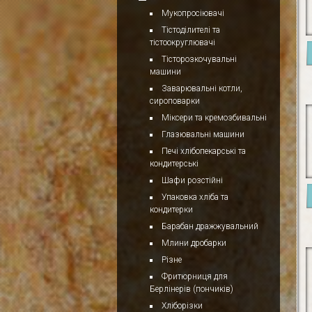
Мукопросіювачі
Тістоділителі та
тістоокруглювачі
Тісторозкочувальні
машини
Заварювальні котли,
сироповарки
Міксери та кремозбивальні
Глазювальні машини
Печі хлібопекарські та
кондитерські
Шафи розстійні
Упаковка хліба та
кондитерки
Барабан дражжувальний
Млини дробарки
Різне
Фритюрниця для
Берлінерів (пончиків)
Хліборізки