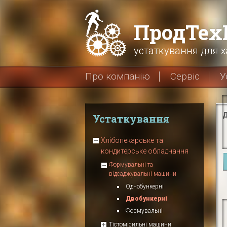
ПродТе
устаткування для х
Про компанію
Сервіс
У
Д
Устаткування
Хлібопекарське та
кондитерське обладнання
Формувальні та
відсаджувальні машини
Однобункерні
Двобункерні
Формувальні
Тістомісильні машини