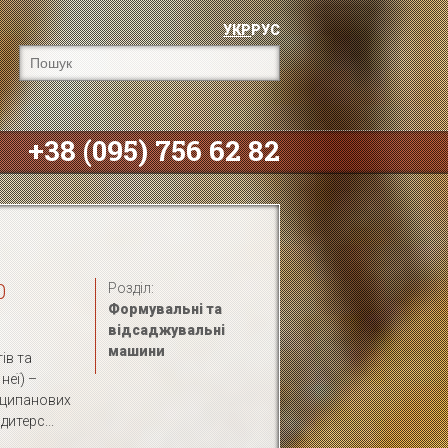
УКР
РУС
+38 (095) 756 62 82
0
Розділ:
Формувальні та
відсаджувальні
машини
ів та
неї) –
рципанових
итерс...