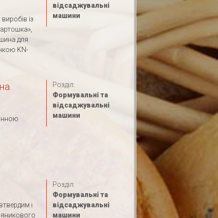
відсаджувальні
машини
виробів із
картошка»,
шина для
нкою KN-
на
Розділ:
Формувальні та
відсаджувальні
машини
мінною
Розділ:
Формувальні та
втвердим і
відсаджувальні
пряникового
машини