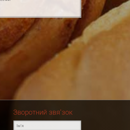
Зворотний звя'зок