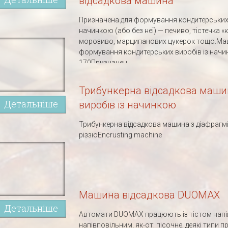
відсадкова машина
Призначена для формування кондитерських 
начинкою (або без неї) — печиво, тістечка «
морозиво, марципанових цукерок тощо.Ма
формування кондитерських виробів із начи
170Призначен...
Трибункерна відсадкова маши
Детальніше
виробів із начинкою
Трибункерна відсадкова машина з діафраг
різзюEncrusting machine
Машина відсадкова DUOMAX
Детальніше
Автомати DUOMAX працюють із тістом напі
напівповільним, як-от: пісочне, деякі типи 