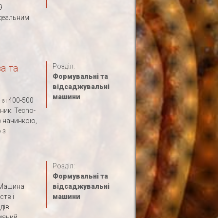
9
ідеальним
а та
Розділ:
Формувальні та
відсаджувальні
машини
ня 400-500
ник: Tecno-
з начинкою,
 з
Розділ:
Формувальні та
аМашина
відсаджувальні
ств і
машини
дів
мяний