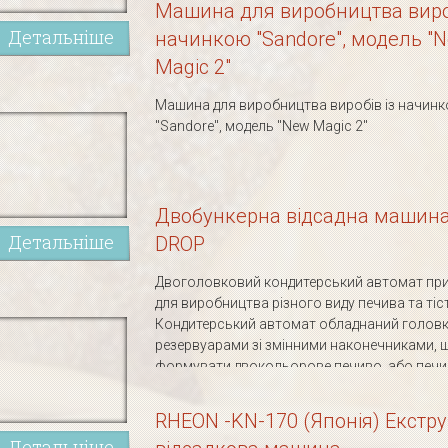
Машина для виробництва вироб
Детальніше
начинкою "Sandore", модель "
Magic 2"
Машина для виробництва виробів із начин
"Sandore", модель "New Magic 2"
Двобункерна відсадна машин
Детальніше
DROP
Двоголовковий кондитерський автомат пр
для виробництва різного виду печива та тіс
Кондитерський автомат обладнаний головк
резервуарами зі змінними наконечниками, 
формувати двокольорове печиво, або печиво
RHEON -KN-170 (Японія) Екстру
Детальніше