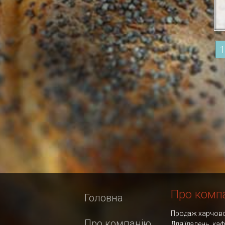
1
Про комп
Головна
Продаж харчовог
Про компанію
Для їдалень, ка