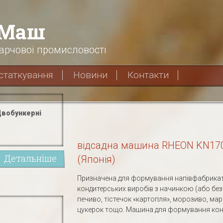
хМаш
арчової промисловості
статкування
Новини
Контакти
вобункерні
відсадна машина RHEON KN17
Детальніше
(Японія)
Призначена для формування напівфабрикат
кондитерських виробів з начинкою (або без 
печиво, тістечок «картопля», морозиво, ма
цукерок тощо. Машина для формування конд