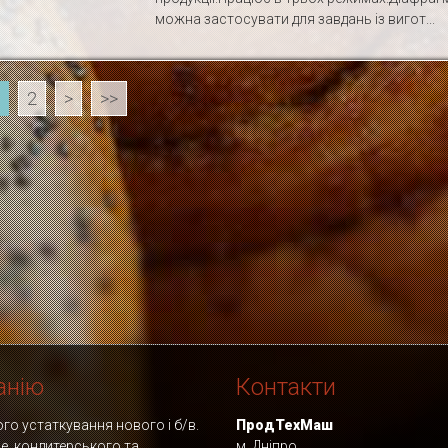
можна застосувати для завдань із вигот...
2
>
>>
анію
Контакти
о устаткування нового і б/в.
ПродТехМаш
фе, кондитерського та
м. Дніпро