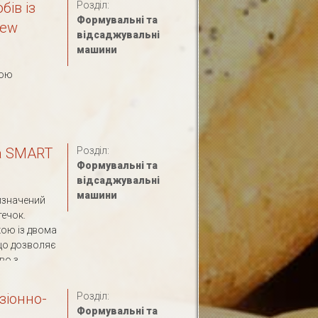
ів із
Розділ:
Формувальні та
New
відсаджувальні
машини
кою
а SMART
Розділ:
Формувальні та
відсаджувальні
машини
изначений
течок.
ою із двома
що дозволяє
 з ...
зіонно-
Розділ:
Формувальні та