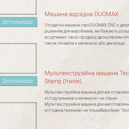
Машина відсадна DUOMAX
Детальніше
Отсадочні машини серії DUOMAX CNC є ідеа
рішенням для виробників, які бажають роз
асортимент своєї продукції двоколірним пе
також печивом з начинкою або декораціє...
Мультіекструзійна машина Tec
Детальніше
Stamp (Італія)
Мультіекструзійна машина для виготовленн
кг/год пряників з начинкою і не тільки
Мультіекструзійна машина для виготовленн
кг/година пряників і не тількиВиробник: Tecno