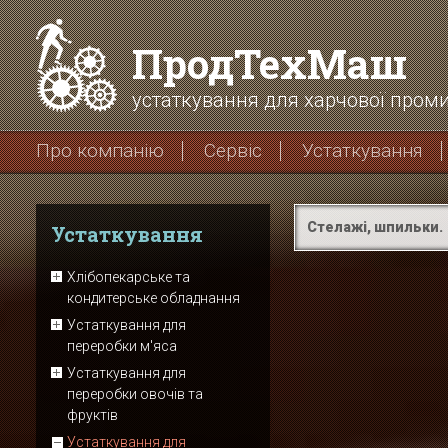
ПродТехМаш
устаткування для харчової проми
Про компанію
Сервіс
Устаткування
Стелажі, шпильки.
Устаткування
Хлібопекарське та
кондитерське обладнання
Устаткування для
переробки м'яса
Устаткування для
переробки овочів та
фруктів
Устаткування для