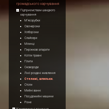
громадського харчування
Підприємствам швидкого
харчування
М'ясорубки
Овочерізки
Хліборізки
Слайсери
Млинці
Пиріжкові апарати
Котли травні
Плити
Сковороди
Лінії роздачі живлення
Стелажі, шпильки.
Столи
Мийні ванні
Посудомийні машини
Різне