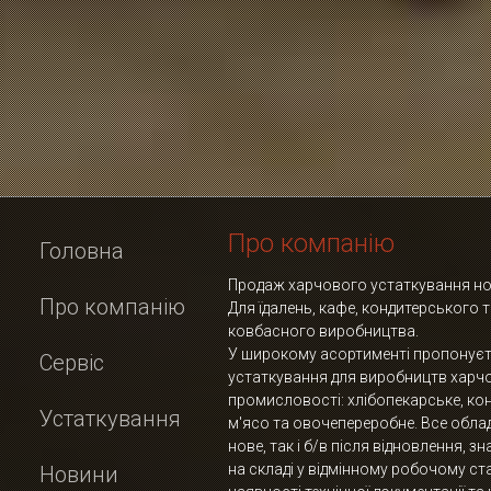
Про компанію
Головна
Продаж харчового устаткування нов
Про компанію
Для їдалень, кафе, кондитерського 
ковбасного виробництва.
У широкому асортименті пропонує
Сервіс
устаткування для виробництв харч
промисловості: хлібопекарське, ко
Устаткування
м'ясо та овочепереробне. Все обла
нове, так і б/в після відновлення, з
на складі у відмінному робочому ста
Новини