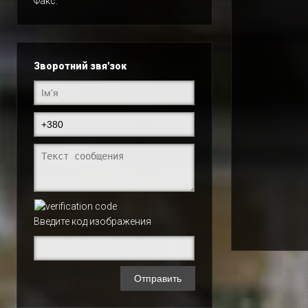
Факс:
Зворотний звя'зок
Введите код изображения